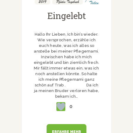
2019
,
Pfüdis Tagebuch
Teilen
Eingelebt
Hallo Ihr Lieben, Ich bin’s wieder.
Wie versprochen, erzähle ich
euch heute, was ich alles so
anstelle bei meiner Pflegemami.
Inzwischen habe ich mich
eingelebt und bin ziemlich frech.
Mir fällt immer etwas ein, was ich
noch anstellen könnte. So halte
ich meine Pflegemami ganz
schön auf Trab . Da ich
ja meinen Bruder verloren habe,
bekam ich…
0
ERFAHRE MEHR