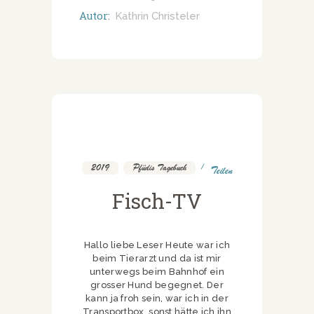
Autor:
Kathrin Christeler
2019
,
Pfüdis Tagebuch
Teilen
Fisch-TV
Hallo liebe Leser Heute war ich
beim Tierarzt und da ist mir
unterwegs beim Bahnhof ein
grosser Hund begegnet. Der
kann ja froh sein, war ich in der
Transportbox, sonst hätte ich ihn