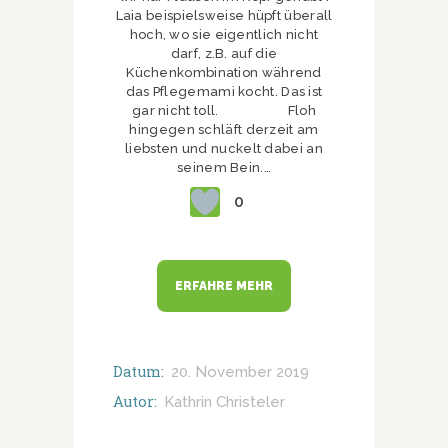
Laia beispielsweise hüpft überall
hoch, wo sie eigentlich nicht
darf, z.B. auf die
Küchenkombination während
das Pflegemami kocht. Das ist
gar nicht toll. Floh
hingegen schläft derzeit am
liebsten und nuckelt dabei an
seinem Bein.…
0
ERFAHRE MEHR
Datum:
20. November 2019
Autor:
Kathrin Christeler