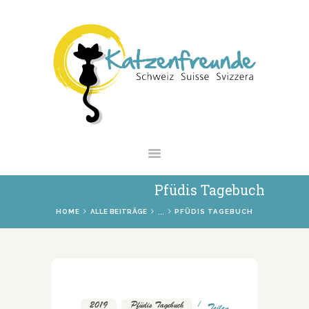
NEWS
VERMITTLUNG
INTERESSANTES
WIE HELFEN
VEREIN
SHOP
Pfüdis Tagebuch
...
HOME
ALLE BEITRÄGE
PFÜDIS TAGEBUCH
2019
,
Pfüdis Tagebuch
Teilen