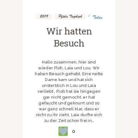
2019
,
Pfüdis Tagebuch
Teilen
Wir hatten
Besuch
Hallo zusammen, hier sind
wieder Floh, Laia und Lou. Wir
haben Besuch gehabt. Eine nette
Dame kam und hat sich
unsterblich in Lou und Laia
verliebt . Floh hat sie hingegen
gar nicht gemocht, er hat
gefaucht und geknurrt und so
war ganz schnell klar, dass er
nicht zu ihr zieht. Laia durfte sich
zu der Zeit schon frei in…
0