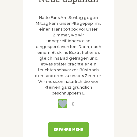
Hallo Fans Am Sontag gegen
Mittag kam unser Pflegepapi mit
einer Transportbox vor unser
Zimmer, wo wir
unbegreiflicherweise
eingesperrt wurden. Dann, nach
einem Blick ins Böxli , hat er es
gleich ins Bad getragen und
etwas später brachte er ein
feuchtes schwarzes Büsi nach
dem anderen zu uns ins Zimmer.
Wir mussten natürlich die vier
Kleinen ganz gründlich
beschnuppern !…
0
ERFAHRE MEHR