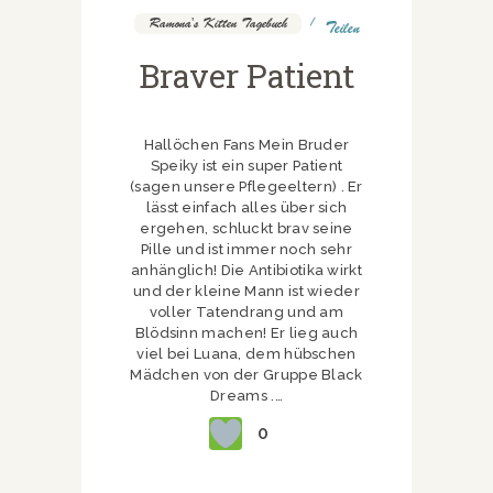
Ramona's Kitten Tagebuch
Teilen
Braver Patient
Hallöchen Fans Mein Bruder
Speiky ist ein super Patient
(sagen unsere Pflegeeltern) . Er
lässt einfach alles über sich
ergehen, schluckt brav seine
Pille und ist immer noch sehr
anhänglich! Die Antibiotika wirkt
und der kleine Mann ist wieder
voller Tatendrang und am
Blödsinn machen! Er lieg auch
viel bei Luana, dem hübschen
Mädchen von der Gruppe Black
Dreams .…
0