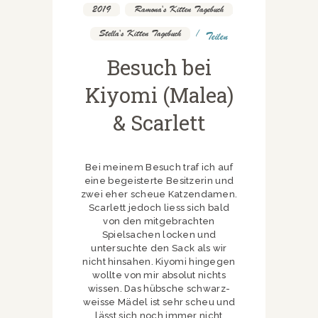
2019
,
Ramona's Kitten Tagebuch
,
Stella's Kitten Tagebuch
Teilen
Besuch bei
Kiyomi (Malea)
& Scarlett
Bei meinem Besuch traf ich auf
eine begeisterte Besitzerin und
zwei eher scheue Katzendamen.
Scarlett jedoch liess sich bald
von den mitgebrachten
Spielsachen locken und
untersuchte den Sack als wir
nicht hinsahen. Kiyomi hingegen
wollte von mir absolut nichts
wissen. Das hübsche schwarz-
weisse Mädel ist sehr scheu und
lässt sich noch immer nicht