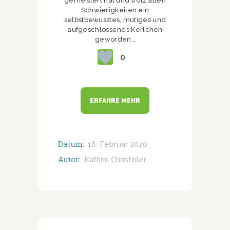
gemeistert hat und trotz allen
Schwierigkeiten ein
selbstbewusstes, mutiges und
aufgeschlossenes Kerlchen
geworden…
0
ERFAHRE MEHR
Datum:
16. Februar 2020
Autor:
Kathrin Christeler