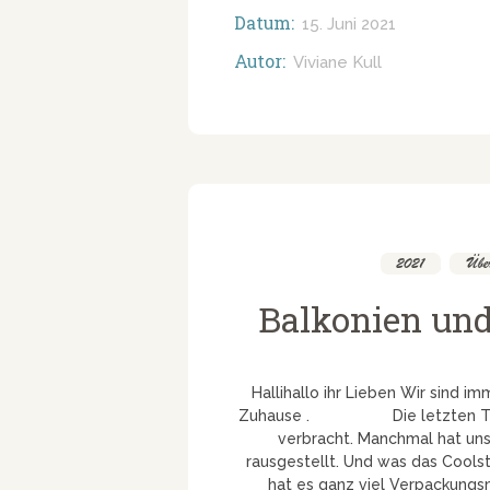
Datum:
15. Juni 2021
Autor:
Viviane Kull
2021
,
Über
Balkonien und
Hallihallo ihr Lieben Wir sind 
Zuhause . Die letzten Tage h
verbracht. Manchmal hat u
rausgestellt. Und was das Coolste
hat es ganz viel Verpackungs