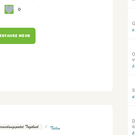
0
G
6
ERFAHRE MEHR
O
v
5
S
4
D
ü
raschungspaket Tagebuch
Teilen
2