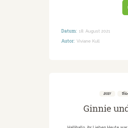
Datum:
18. August 2021
Autor:
Viviane Kull
2021
,
Über
Ginnie un
Hallihallo, ihr Lieben Heute wa