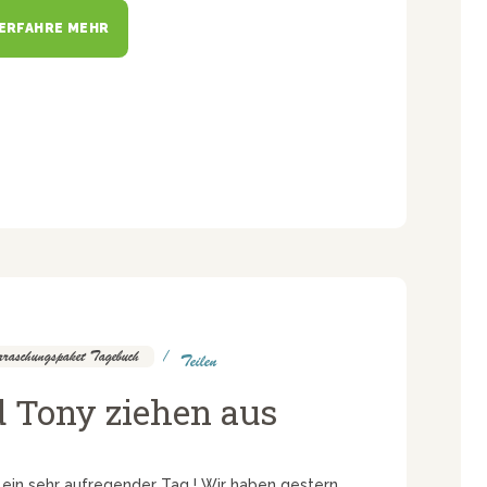
ERFAHRE MEHR
raschungspaket Tagebuch
Teilen
d Tony ziehen aus
r ein sehr aufregender Tag ! Wir haben gestern