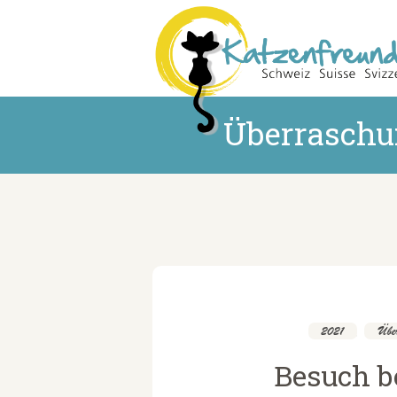
Überraschu
2021
,
Über
Besuch b