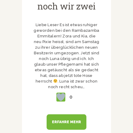
noch wir zwei
Liebe Leser Es ist etwas ruhiger
geworden bei den Rambazamba
Emmitalern! Zora und Kia, die
neu Pixie heisst, sind am Samstag
zu ihrer überglücklichen neuen
Besitzerin umgezogen. Jetzt sind
noch Luna übrig und ich. Ich
glaub unser Pflegemami hat sich
etwas getäuscht als sie gedacht
hat, dass ab jetzt tote Hose
herrscht
. Luna ist zwar schon
noch recht scheu…
0
ERFAHRE MEHR