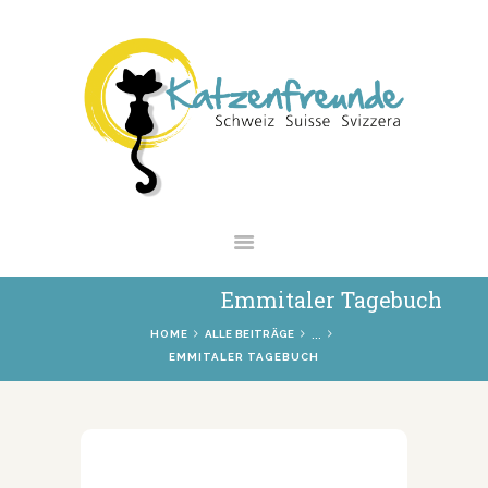
NEWS
VERMITTLUNG
INTERESSANTES
WIE HELFEN
VEREIN
SHOP
Emmitaler Tagebuch
...
HOME
ALLE BEITRÄGE
EMMITALER TAGEBUCH