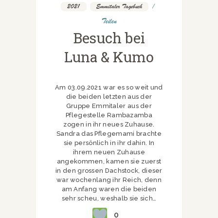
2021
,
Emmitaler Tagebuch
Teilen
Besuch bei
Luna & Kumo
Am 03.09.2021 war es so weit und
die beiden letzten aus der
Gruppe Emmitaler aus der
Pflegestelle Rambazamba
zogen in ihr neues Zuhause.
Sandra das Pflegemami brachte
sie persönlich in ihr dahin. In
ihrem neuen Zuhause
angekommen, kamen sie zuerst
in den grossen Dachstock, dieser
war wochenlang ihr Reich, denn
am Anfang waren die beiden
sehr scheu, weshalb sie sich…
0