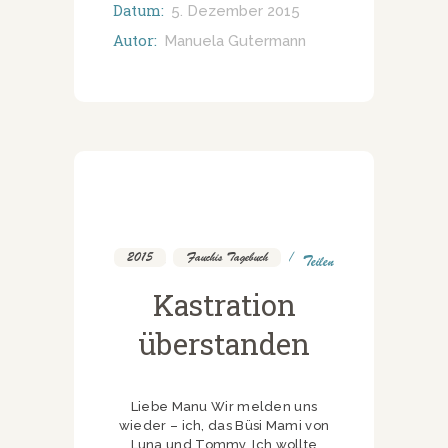
Datum:
5. Dezember 2015
Autor:
Manuela Gutermann
2015
,
Fauchis Tagebuch
Teilen
Kastration
überstanden
Liebe Manu Wir melden uns
wieder – ich, das Büsi Mami von
Luna und Tommy. Ich wollte