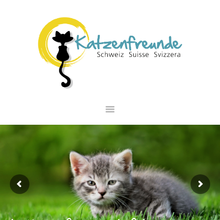
NEWS
VERMITTLUNG
INTERESSANTES
WIE HELFEN
VEREIN
SHOP