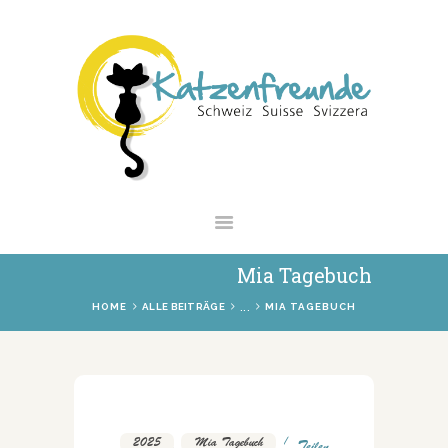
NEWS
VERMITTLUNG
INTERESSANTES
WIE HELFEN
VEREIN
SHOP
Mia Tagebuch
...
HOME
ALLE BEITRÄGE
MIA TAGEBUCH
2025
,
Mia Tagebuch
Teilen