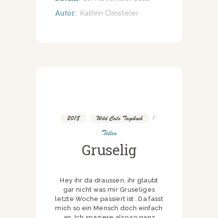
Autor:
Kathrin Christeler
2018
,
Wild Cats Tagebuch
Teilen
Gruselig
Hey ihr da draussen, ihr glaubt
gar nicht was mir Gruseliges
letzte Woche passiert ist . Da fasst
mich so ein Mensch doch einfach
an. Ich spaziere also so ganz