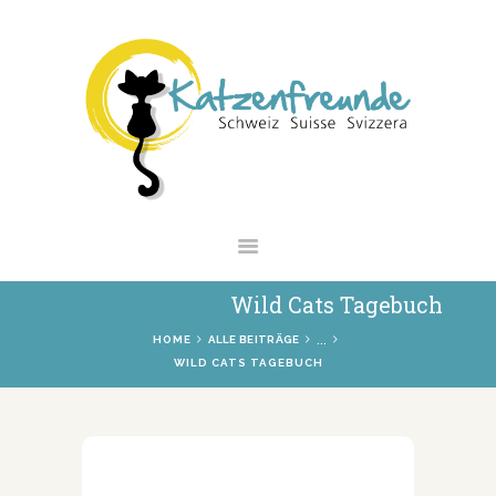
NEWS
VERMITTLUNG
INTERESSANTES
WIE HELFEN
VEREIN
SHOP
Wild Cats Tagebuch
...
HOME
ALLE BEITRÄGE
WILD CATS TAGEBUCH