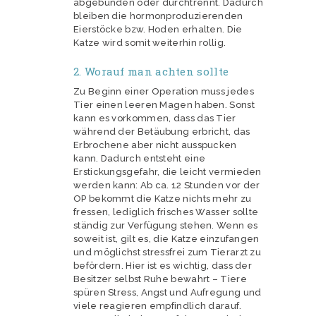
abgebunden oder durchtrennt. Dadurch
bleiben die hormonproduzierenden
Eierstöcke bzw. Hoden erhalten. Die
Katze wird somit weiterhin rollig.
2. Worauf man achten sollte
Zu Beginn einer Operation muss jedes
Tier einen leeren Magen haben. Sonst
kann es vorkommen, dass das Tier
während der Betäubung erbricht, das
Erbrochene aber nicht ausspucken
kann. Dadurch entsteht eine
Erstickungsgefahr, die leicht vermieden
werden kann: Ab ca. 12 Stunden vor der
OP bekommt die Katze nichts mehr zu
fressen, lediglich frisches Wasser sollte
ständig zur Verfügung stehen. Wenn es
soweit ist, gilt es, die Katze einzufangen
und möglichst stressfrei zum Tierarzt zu
befördern. Hier ist es wichtig, dass der
Besitzer selbst Ruhe bewahrt – Tiere
spüren Stress, Angst und Aufregung und
viele reagieren empfindlich darauf.