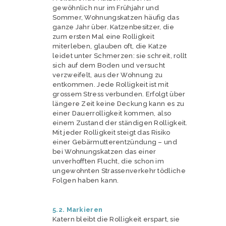
gewöhnlich nur im Frühjahr und
Sommer, Wohnungskatzen häufig das
ganze Jahr über. Katzenbesitzer, die
zum ersten Mal eine Rolligkeit
miterleben, glauben oft, die Katze
leidet unter Schmerzen: sie schreit, rollt
sich auf dem Boden und versucht
verzweifelt, aus der Wohnung zu
entkommen. Jede Rolligkeit ist mit
grossem Stress verbunden. Erfolgt über
längere Zeit keine Deckung kann es zu
einer Dauerrolligkeit kommen, also
einem Zustand der ständigen Rolligkeit.
Mit jeder Rolligkeit steigt das Risiko
einer Gebärmutterentzündung – und
bei Wohnungskatzen das einer
unverhofften Flucht, die schon im
ungewohnten Strassenverkehr tödliche
Folgen haben kann.
5.2. Markieren
Katern bleibt die Rolligkeit erspart, sie