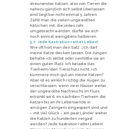
streunender Katzen, also von Tieren die
nahezu gänzlich sich selbst überlassen
sind liegt bei nicht einmal 5 Jahren.
Zählt man die vielen ungewollten
Kätzchen mit, die jedes Jahr
umgebracht werden, dürfte sie sich
noch einmal wenigstens halbieren.
5.7. Jede Kastration rettet Leben!
Wie oft hört man den Satz: „Ich darf
meine Katze decken lassen. Die Jungen
behalte ich selbst oder vermittle sie an
einen guten Platz. Ich belaste das
Tierheim/den Tierschutz nicht, ich
kümmere mich gut um meine Katzen!“
Aber ist es wirklich richtig die Augen zu
verschliessen, wenn zwei Häuser weiter
der ungewollte Nachwuchs im Fluss
ertränkt wird, im nächsten Tierheim die
Katzen bis an ihr Lebensende in
winzigen Zwingern eingesperrt sind und
– mit viel Glück – ein paar Länder weiter
die Katzen zu hunderten vergast
werden? Jede Kastration rettet Leben!