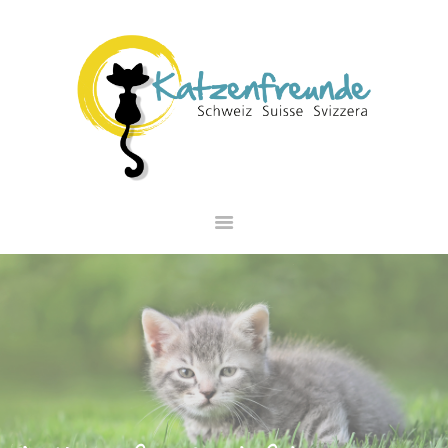
NEWS
VERMITTLUNG
INTERESSANTES
WIE HELFEN
VEREIN
SHOP