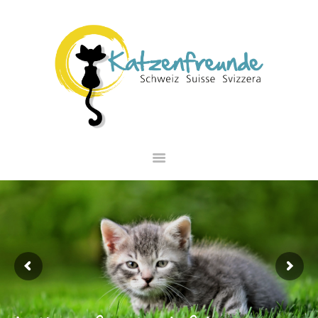
NEWS
VERMITTLUNG
INTERESSANTES
WIE HELFEN
VEREIN
SHOP