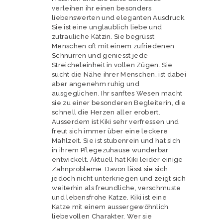
verleihen ihr einen besonders
liebenswerten und eleganten Ausdruck.
Sie ist eine unglaublich liebe und
zutrauliche Kätzin. Sie begrüsst
Menschen oft mit einem zufriedenen
Schnurren und geniesst jede
Streicheleinheit in vollen Zügen. Sie
sucht die Nähe ihrer Menschen, ist dabei
aber angenehm ruhig und
ausgeglichen. Ihr sanftes Wesen macht
sie zu einer besonderen Begleiterin, die
schnell die Herzen aller erobert.
Ausserdem ist Kiki sehr verfressen und
freut sich immer über eine leckere
Mahlzeit. Sie ist stubenrein und hat sich
in ihrem Pflegezuhause wunderbar
entwickelt. Aktuell hat Kiki leider einige
Zahnprobleme. Davon lässt sie sich
jedoch nicht unterkriegen und zeigt sich
weiterhin als freundliche, verschmuste
und lebensfrohe Katze. Kiki ist eine
Katze mit einem aussergewöhnlich
liebevollen Charakter. Wer sie