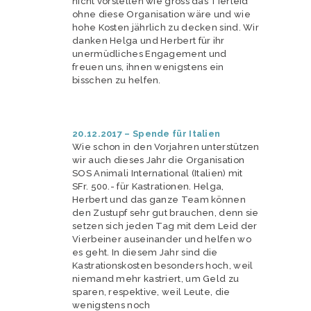
nicht vorstellen wie gross das Tierleid
ohne diese Organisation wäre und wie
hohe Kosten jährlich zu decken sind. Wir
danken Helga und Herbert für ihr
unermüdliches Engagement und
freuen uns, ihnen wenigstens ein
bisschen zu helfen.
20.12.2017 – Spende für Italien
Wie schon in den Vorjahren unterstützen
wir auch dieses Jahr die Organisation
SOS Animali International (Italien) mit
SFr. 500.- für Kastrationen. Helga,
Herbert und das ganze Team können
den Zustupf sehr gut brauchen, denn sie
setzen sich jeden Tag mit dem Leid der
Vierbeiner auseinander und helfen wo
es geht. In diesem Jahr sind die
Kastrationskosten besonders hoch, weil
niemand mehr kastriert, um Geld zu
sparen, respektive, weil Leute, die
wenigstens noch