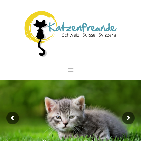
NEWS
VERMITTLUNG
INTERESSANTES
WIE HELFEN
VEREIN
SHOP