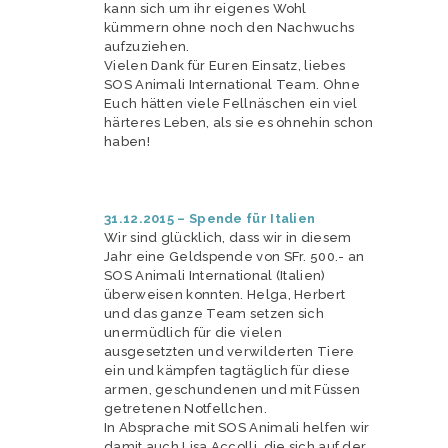
kann sich um ihr eigenes Wohl
kümmern ohne noch den Nachwuchs
aufzuziehen.
Vielen Dank für Euren Einsatz, liebes
SOS Animali International Team. Ohne
Euch hätten viele Fellnäschen ein viel
härteres Leben, als sie es ohnehin schon
haben!
31.12.2015 – Spende für Italien
Wir sind glücklich, dass wir in diesem
Jahr eine Geldspende von SFr. 500.- an
SOS Animali International (Italien)
überweisen konnten. Helga, Herbert
und das ganze Team setzen sich
unermüdlich für die vielen
ausgesetzten und verwilderten Tiere
ein und kämpfen tagtäglich für diese
armen, geschundenen und mit Füssen
getretenen Notfellchen.
In Absprache mit SOS Animali helfen wir
damit auch Lisa Accolli, die sich auf der