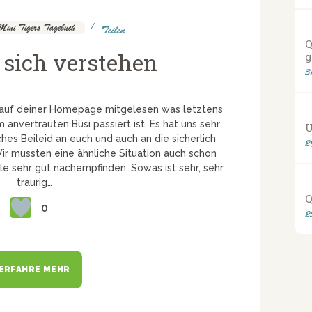
Mini Tigers Tagebuch
Teilen
Q
 sich verstehen
g
3
 auf deiner Homepage mitgelesen was letztens
anvertrauten Büsi passiert ist. Es hat uns sehr
U
ches Beileid an euch und auch an die sicherlich
2
Wir mussten eine ähnliche Situation auch schon
e sehr gut nachempfinden. Sowas ist sehr, sehr
traurig…
Q
0
2
ERFAHRE MEHR