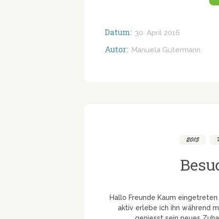
Datum:
30. April 2016
Autor:
Manuela Gutermann
2015
,
Besuc
Hallo Freunde Kaum eingetreten 
aktiv erlebe ich ihn während m
geniesst sein neues Zuha