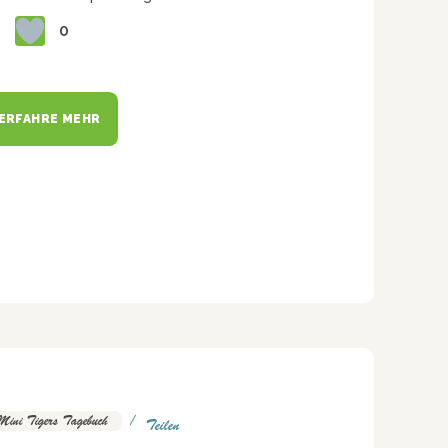
0
ERFAHRE MEHR
Mini Tigers Tagebuch
Teilen