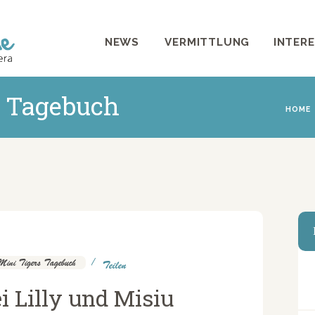
NEWS
NEWS
VERMITTLUNG
INTER
VERMITTLUNG
INTERESSANTES
s Tagebuch
HOME
WIE HELFEN
VEREIN
SHOP
Mini Tigers Tagebuch
Teilen
i Lilly und Misiu