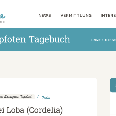
NEWS
NEWS
VERMITTLUNG
INTER
VERMITTLUNG
INTERESSANTES
pfoten Tagebuch
HOME
ALLE BE
WIE HELFEN
VEREIN
SHOP
se Samtpfoten Tagebuch
Teilen
i Loba (Cordelia)