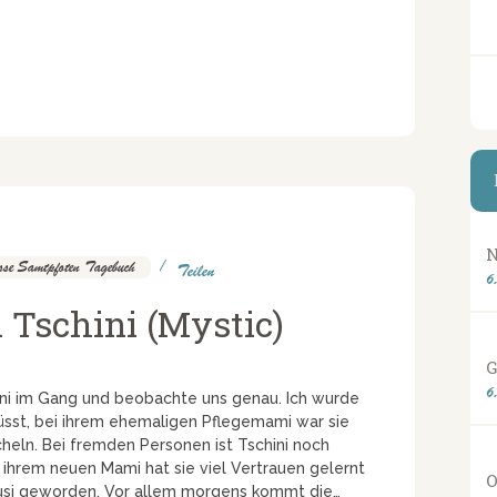
N
se Samtpfoten Tagebuch
Teilen
6
 Tschini (Mystic)
G
6
ini im Gang und beobachte uns genau. Ich wurde
sst, bei ihrem ehemaligen Pflegemami war sie
icheln. Bei fremden Personen ist Tschini noch
i ihrem neuen Mami hat sie viel Vertrauen gelernt
O
usi geworden. Vor allem morgens kommt die…