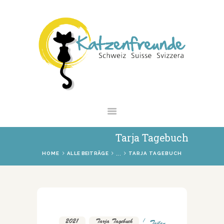
NEWS
VERMITTLUNG
INTERESSANTES
WIE HELFEN
VEREIN
SHOP
Tarja Tagebuch
...
HOME
ALLE BEITRÄGE
TARJA TAGEBUCH
2021
,
Tarja Tagebuch
Teilen