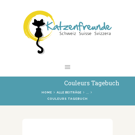
NEWS
VERMITTLUNG
INTERESSANTES
WIE HELFEN
VEREIN
SHOP
Couleurs Tagebuch
...
HOME
ALLE BEITRÄGE
COULEURS TAGEBUCH