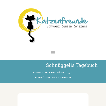
NEWS
VERMITTLUNG
INTERESSANTES
WIE HELFEN
VEREIN
SHOP
Schnüggelis Tagebuch
...
HOME
ALLE BEITRÄGE
SCHNÜGGELIS TAGEBUCH