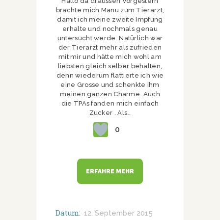
Hallo da draussen Vorgestern
brachte mich Manu zum Tierarzt,
damit ich meine zweite Impfung
erhalte und nochmals genau
untersucht werde. Natürlich war
der Tierarzt mehr als zufrieden
mit mir und hätte mich wohl am
liebsten gleich selber behalten,
denn wiederum flattierte ich wie
eine Grosse und schenkte ihm
meinen ganzen Charme. Auch
die TPAs fanden mich einfach
Zucker . Als…
0
ERFAHRE MEHR
Datum:
12. September 2015