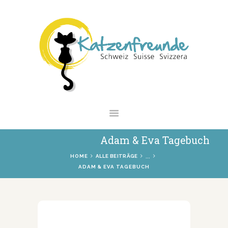
NEWS
VERMITTLUNG
INTERESSANTES
WIE HELFEN
VEREIN
SHOP
Adam & Eva Tagebuch
...
HOME
ALLE BEITRÄGE
ADAM & EVA TAGEBUCH