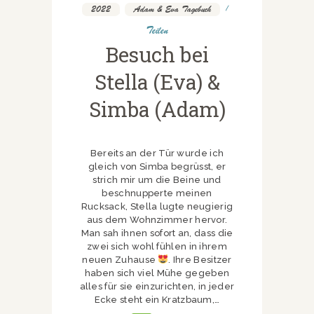
2022
,
Adam & Eva Tagebuch
Teilen
Besuch bei
Stella (Eva) &
Simba (Adam)
Bereits an der Tür wurde ich
gleich von Simba begrüsst, er
strich mir um die Beine und
beschnupperte meinen
Rucksack, Stella lugte neugierig
aus dem Wohnzimmer hervor.
Man sah ihnen sofort an, dass die
zwei sich wohl fühlen in ihrem
neuen Zuhause
. Ihre Besitzer
haben sich viel Mühe gegeben
alles für sie einzurichten, in jeder
Ecke steht ein Kratzbaum,…