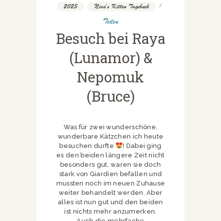
2025
,
Niva's Kitten Tagebuch
Teilen
Besuch bei Raya
(Lunamor) &
Nepomuk
(Bruce)
Was für zwei wunderschöne,
wunderbare Kätzchen ich heute
besuchen durfte
! Dabei ging
es den beiden längere Zeit nicht
besonders gut, waren sie doch
stark von Giardien befallen und
mussten noch im neuen Zuhause
weiter behandelt werden. Aber
alles ist nun gut und den beiden
ist nichts mehr anzumerken.
Auch die mehrfache