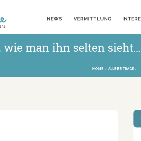
NEWS
NEWS
VERMITTLUNG
INTER
VERMITTLUNG
INTERESSANTES
 wie man ihn selten sieht…
WIE HELFEN
VEREIN
..
HOME
ALLE BEITRÄGE
SHOP