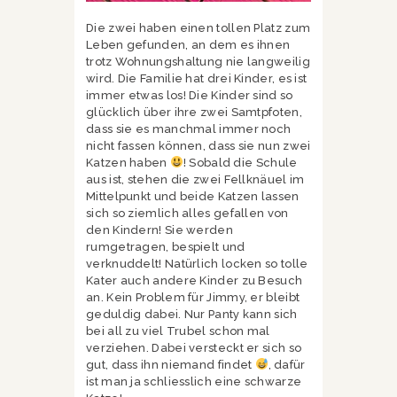
Die zwei haben einen tollen Platz zum
Leben gefunden, an dem es ihnen
trotz Wohnungshaltung nie langweilig
wird. Die Familie hat drei Kinder, es ist
immer etwas los! Die Kinder sind so
glücklich über ihre zwei Samtpfoten,
dass sie es manchmal immer noch
nicht fassen können, dass sie nun zwei
Katzen haben
! Sobald die Schule
aus ist, stehen die zwei Fellknäuel im
Mittelpunkt und beide Katzen lassen
sich so ziemlich alles gefallen von
den Kindern! Sie werden
rumgetragen, bespielt und
verknuddelt! Natürlich locken so tolle
Kater auch andere Kinder zu Besuch
an. Kein Problem für Jimmy, er bleibt
geduldig dabei. Nur Panty kann sich
bei all zu viel Trubel schon mal
verziehen. Dabei versteckt er sich so
gut, dass ihn niemand findet
, dafür
ist man ja schliesslich eine schwarze