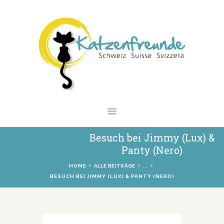
NEWS
VERMITTLUNG
INTERESSANTES
WIE HELFEN
VEREIN
SHOP
Besuch bei Jimmy (Lux) &
Panty (Nero)
...
HOME
ALLE BEITRÄGE
BESUCH BEI JIMMY (LUX) & PANTY (NERO)