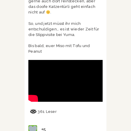
gerne auch dort reinstecken, aber
das doofe Katzentürli geht einfach
nicht auf
.
So, und jetzt müsst ihr mich
entschuldigen… es ist wieder Zeit für
die Stippvisite bei Yuma.
Bis bald, euer Miso mit Tofu und
Peanut
361 Leser
+5