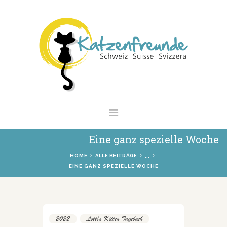
NEWS
VERMITTLUNG
INTERESSANTES
WIE HELFEN
VEREIN
SHOP
Eine ganz spezielle Woche
...
HOME
ALLE BEITRÄGE
EINE GANZ SPEZIELLE WOCHE
2022
,
Lotti's Kitten Tagebuch