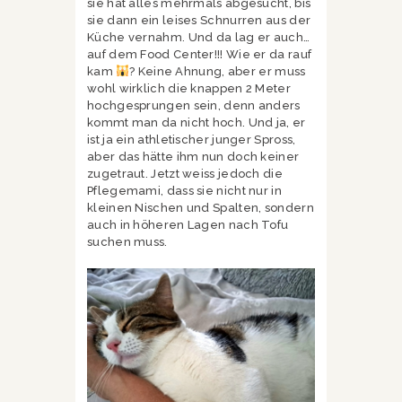
sie hat alles mehrmals abgesucht, bis
sie dann ein leises Schnurren aus der
Küche vernahm. Und da lag er auch…
auf dem Food Center!!! Wie er da rauf
kam
? Keine Ahnung, aber er muss
wohl wirklich die knappen 2 Meter
hochgesprungen sein, denn anders
kommt man da nicht hoch. Und ja, er
ist ja ein athletischer junger Spross,
aber das hätte ihm nun doch keiner
zugetraut. Jetzt weiss jedoch die
Pflegemami, dass sie nicht nur in
kleinen Nischen und Spalten, sondern
auch in höheren Lagen nach Tofu
suchen muss.