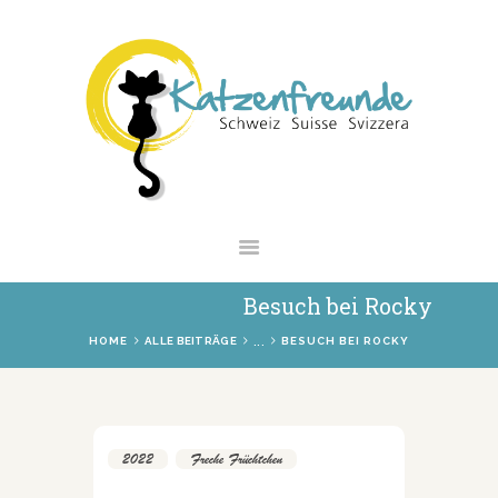
NEWS
VERMITTLUNG
INTERESSANTES
WIE HELFEN
VEREIN
SHOP
Besuch bei Rocky
...
HOME
ALLE BEITRÄGE
BESUCH BEI ROCKY
2022
,
Freche Früchtchen