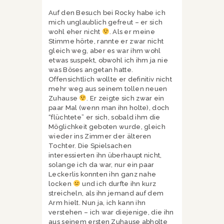
Auf den Besuch bei Rocky habe ich
mich unglaublich gefreut – er sich
wohl eher nicht
. Als er meine
Stimme hörte, rannte er zwar nicht
gleich weg, aber es war ihm wohl
etwas suspekt, obwohl ich ihm ja nie
was Böses angetan hatte.
Offensichtlich wollte er definitiv nicht
mehr weg aus seinem tollen neuen
Zuhause
. Er zeigte sich zwar ein
paar Mal (wenn man ihn holte), doch
“flüchtete” er sich, sobald ihm die
Möglichkeit geboten wurde, gleich
wieder ins Zimmer der älteren
Tochter. Die Spielsachen
interessierten ihn überhaupt nicht,
solange ich da war, nur ein paar
Leckerlis konnten ihn ganz nahe
locken
und ich durfte ihn kurz
streicheln, als ihn jemand auf dem
Arm hielt. Nun ja, ich kann ihn
verstehen – ich war diejenige, die ihn
aus seinem ersten Zuhause abholte