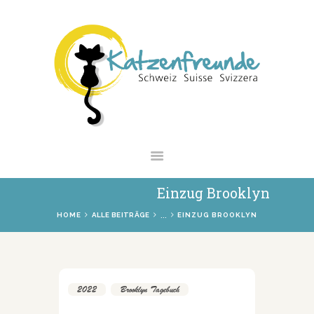
NEWS
VERMITTLUNG
INTERESSANTES
WIE HELFEN
VEREIN
SHOP
Einzug Brooklyn
...
HOME
ALLE BEITRÄGE
EINZUG BROOKLYN
2022
,
Brooklyn Tagebuch