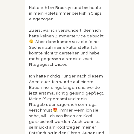
Hallo, ich bin Brooklyn und bin heute
in mein Hotelzimmer bei Fish n’Chips
eingezogen.
Zuerst war ich verwundert, denn ich
hatte keinen Zimmerservice gebucht
. Aber dann kamen so viele feine
Sachen auf meine Futterstelle. Ich
konnte nicht widerstehen und habe
mehr gegessen als meine zwei
Pflegegeschwister.
Ich hatte richtig Hunger nach diesem
Abenteuer. Ich wurde auf einem
Bauernhof eingefangen und werde
jetzt erst mal richtig gesund gepflegt.
Meine Pflegemami und mein
Pflegebruder sagen, ich sei mega-
verschmust
. Immer wenn ich sie
sehe, will ich von ihnen am Kopf
gestreichelt werden. Auch wenn es
sehr juckt am Kopf wegen meiner
Entzündung in den Ohren, Augen und