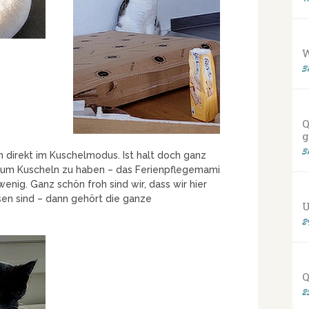
3
Q
g
3
ch direkt im Kuschelmodus. Ist halt doch ganz
zum Kuscheln zu haben – das Ferienpflegemami
enig. Ganz schön froh sind wir, dass wir hier
sen sind – dann gehört die ganze
U
2
Q
2