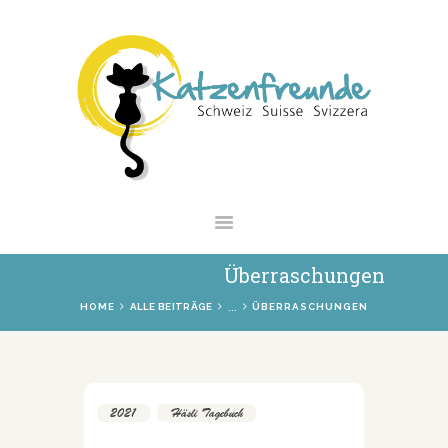
NEWS
VERMITTLUNG
INTERESSANTES
WIE HELFEN
VEREIN
SHOP
Überraschungen
...
HOME
ALLE BEITRÄGE
ÜBERRASCHUNGEN
2021
,
Häsli Tagebuch