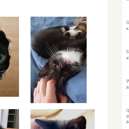
G
6
S
4
3
Q
g
3