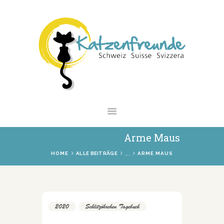
NEWS
VERMITTLUNG
INTERESSANTES
WIE HELFEN
VEREIN
SHOP
Arme Maus
...
HOME
ALLE BEITRÄGE
ARME MAUS
2020
,
Schlitzöhrchen Tagebuch