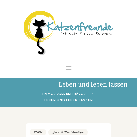
NEWS
VERMITTLUNG
INTERESSANTES
WIE HELFEN
VEREIN
SHOP
Leben und leben lassen
...
HOME
ALLE BEITRÄGE
LEBEN UND LEBEN LASSEN
2020
,
Zoe's Kitten Tagebuch