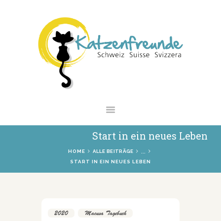
NEWS
VERMITTLUNG
INTERESSANTES
WIE HELFEN
VEREIN
SHOP
Start in ein neues Leben
...
HOME
ALLE BEITRÄGE
START IN EIN NEUES LEBEN
2020
,
Macusa Tagebuch