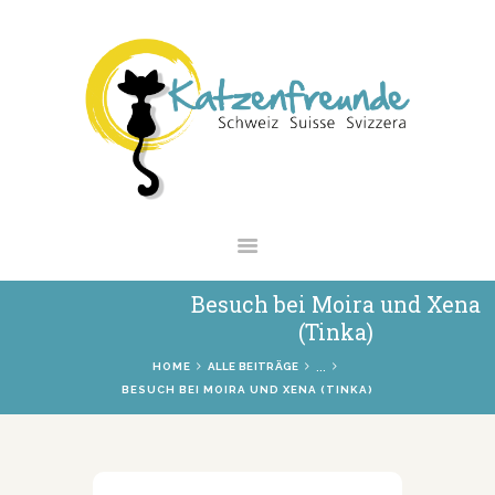
NEWS
VERMITTLUNG
INTERESSANTES
WIE HELFEN
VEREIN
SHOP
Besuch bei Moira und Xena
(Tinka)
...
HOME
ALLE BEITRÄGE
BESUCH BEI MOIRA UND XENA (TINKA)