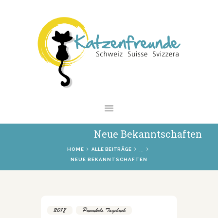
NEWS
VERMITTLUNG
INTERESSANTES
WIE HELFEN
VEREIN
SHOP
Neue Bekanntschaften
...
HOME
ALLE BEITRÄGE
NEUE BEKANNTSCHAFTEN
2018
,
Pumukels Tagebuch