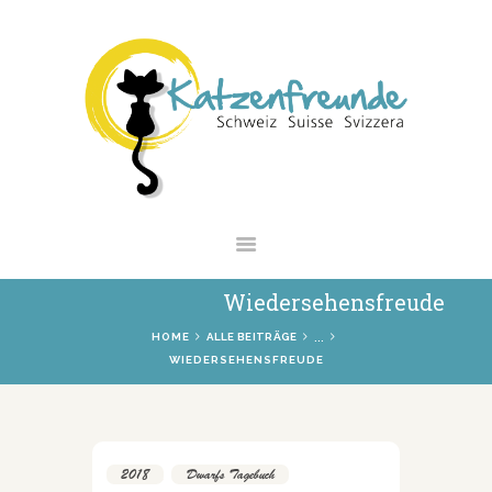
NEWS
VERMITTLUNG
INTERESSANTES
WIE HELFEN
VEREIN
SHOP
Wiedersehensfreude
...
HOME
ALLE BEITRÄGE
WIEDERSEHENSFREUDE
2018
,
Dwarfs Tagebuch