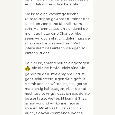
euch Bali sicher schon berichtet.
Sie ist so eine vorwitzige freche
Quasselstrippe geworden. Immer das
Näschen vorne und überall zuerst
sein. Manchmal lass ich sie, damit sie
meint sie hätte eine Chance. Aber
seien wir doch ehrlich… dafür muss sie
schon noch etwas wachsen. Mich
interessiert das einfach weniger, so
einfach ist das.
He hier ist jemand neues eingezogen
, die Kleine ist vielleicht süss. Sie
gehört zu den little dragons und ist
ganz schüchtern. Irgendwie gefällt
sie mir und ich würde ihr ja zu gerne
mal richtig hallo sagen. Aber sie hat
noch so viel Angst, dass ich das denke
besser lasse. Vielleicht kommt Grisu
ja mal vor und wir können etwas
spielen. Mit etwas Glück kann ich
euch ja davon kommende Woche