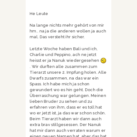
He Leute
Na lange nichts mehr gehört von mir
hm.. na ja die anderen wollen ja auch
mal. Das versteht ihr sicher.
Letzte Woche haben Bali und ich,
Charlie und Peppino, ach ne jetzt
heisst er ja Nanuk wiedergesehen
. Wir durften alle zusammen zum
Tierarzt unsere 2. Impfung holen. Alle
Dwarfs zusammen, na das war ein
Spass. Ich habe mich ja schon
gewundert wo es hin geht. Doch die
Überraschung war gelungen. Meinen
lieben Bruder zu sehen und zu
erfahren von ihm, dass er es toll hat
wo er jetzt ist, ja das war schon schön.
Beim Tierarzt haben wir dann auch
extra brav stillgesessen. Der Nanuk
hat mir dann auch verraten warum er
einen neuen Namen hat, aber das hat