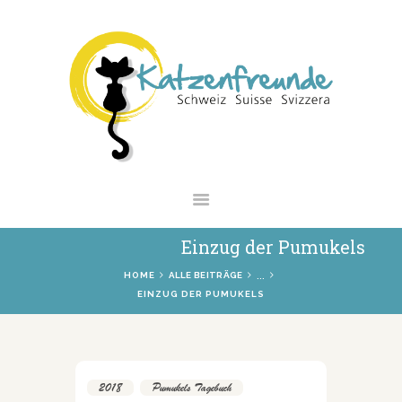
NEWS
VERMITTLUNG
INTERESSANTES
WIE HELFEN
VEREIN
SHOP
Einzug der Pumukels
...
HOME
ALLE BEITRÄGE
EINZUG DER PUMUKELS
2018
,
Pumukels Tagebuch