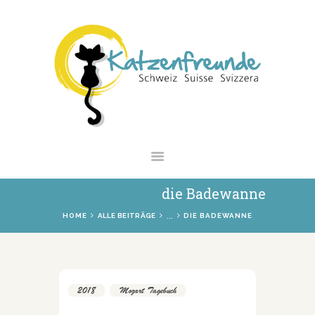
NEWS
VERMITTLUNG
INTERESSANTES
WIE HELFEN
VEREIN
SHOP
die Badewanne
...
HOME
ALLE BEITRÄGE
DIE BADEWANNE
2018
,
Mozart Tagebuch