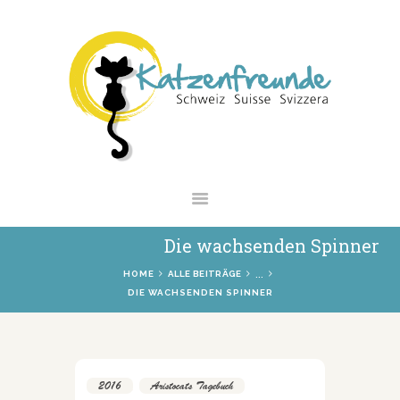
NEWS
VERMITTLUNG
INTERESSANTES
WIE HELFEN
VEREIN
SHOP
Die wachsenden Spinner
...
HOME
ALLE BEITRÄGE
DIE WACHSENDEN SPINNER
2016
,
Aristocats Tagebuch