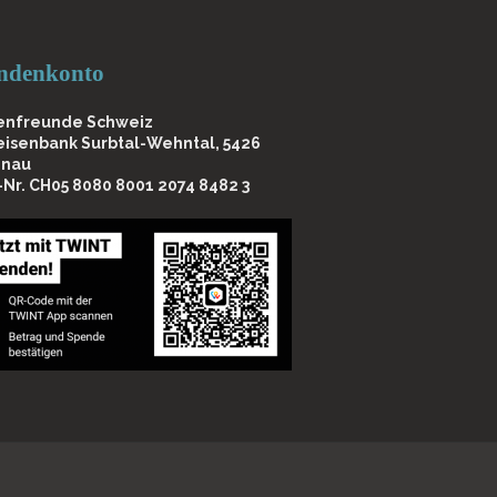
ndenkonto
enfreunde Schweiz
feisenbank Surbtal-Wehntal, 5426
nau
-Nr. CH05 8080 8001 2074 8482 3