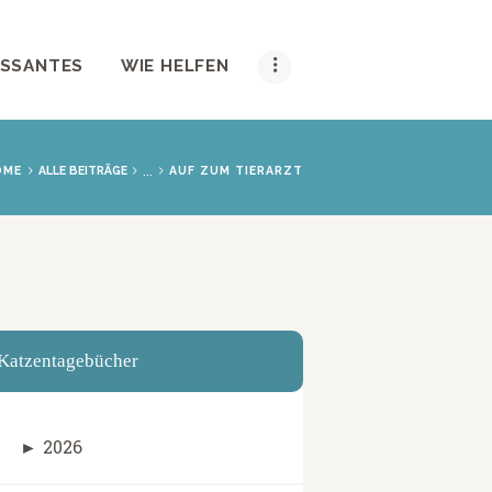
ESSANTES
WIE HELFEN
...
OME
ALLE BEITRÄGE
AUF ZUM TIERARZT
Katzentagebücher
►
2026