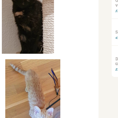
O
v
5
S
4
D
ü
2