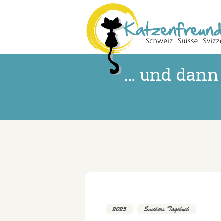
… und dann
2025
,
Snickers Tagebuch