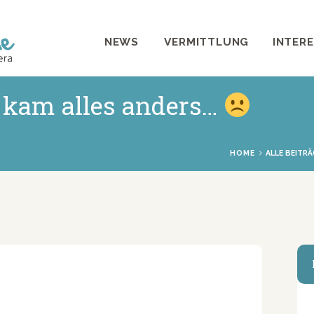
NEWS
NEWS
VERMITTLUNG
INTER
VERMITTLUNG
INTERESSANTES
 kam alles anders…
WIE HELFEN
VEREIN
HOME
ALLE BEITRÄ
SHOP