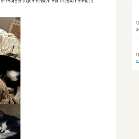
at er morgens gemeinsam mit Filippo Formel 1
U
2
Q
2