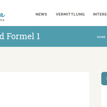
NEWS
NEWS
VERMITTLUNG
INTER
VERMITTLUNG
INTERESSANTES
d Formel 1
HOME
WIE HELFEN
VEREIN
SHOP