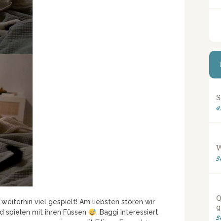
S
4
3
Q
eiterhin viel gespielt! Am liebsten stören wir
g
d spielen mit ihren Füssen
. Baggi interessiert
3