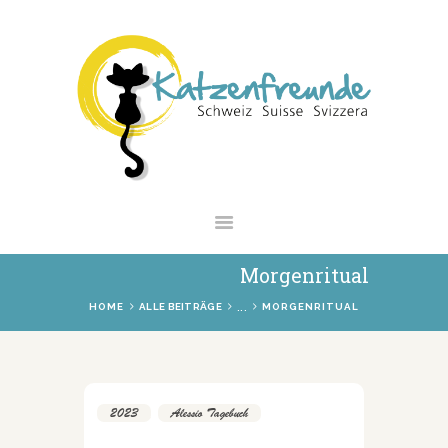
NEWS
VERMITTLUNG
INTERESSANTES
WIE HELFEN
VEREIN
SHOP
Morgenritual
...
HOME
ALLE BEITRÄGE
MORGENRITUAL
2023
,
Alessio Tagebuch