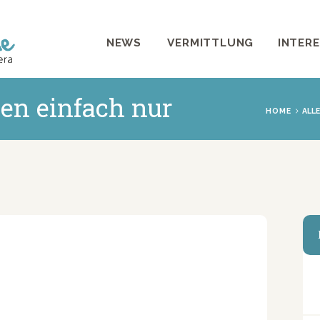
NEWS
NEWS
VERMITTLUNG
INTER
VERMITTLUNG
INTERESSANTES
en einfach nur
HOME
ALLE
WIE HELFEN
VEREIN
SHOP