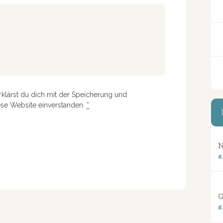
rklärst du dich mit der Speicherung und
ese Website einverstanden.
*
N
6
G
6