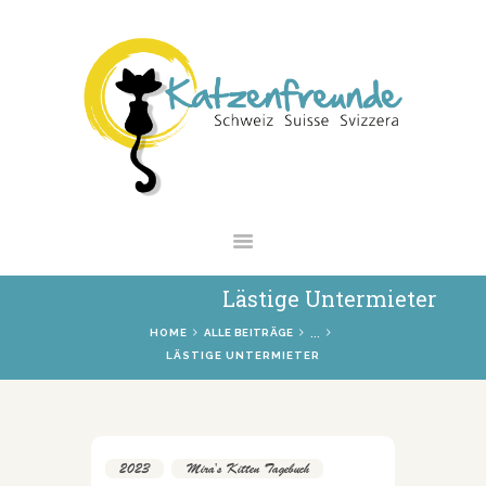
NEWS
VERMITTLUNG
INTERESSANTES
WIE HELFEN
VEREIN
SHOP
Lästige Untermieter
...
HOME
ALLE BEITRÄGE
LÄSTIGE UNTERMIETER
2023
,
Mira's Kitten Tagebuch