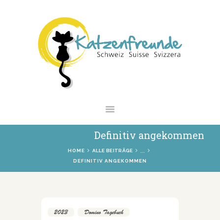
NEWS
VERMITTLUNG
INTERESSANTES
WIE HELFEN
VEREIN
SHOP
Definitiv angekommen
...
HOME
ALLE BEITRÄGE
DEFINITIV ANGEKOMMEN
2023
,
Domino Tagebuch