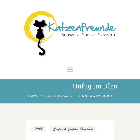
NEWS
VERMITTLUNG
INTERESSANTES
WIE HELFEN
VEREIN
SHOP
Unfug im Büro
...
HOME
ALLE BEITRÄGE
UNFUG IM BÜRO
2022
,
Cooper & Capper Tagebuch