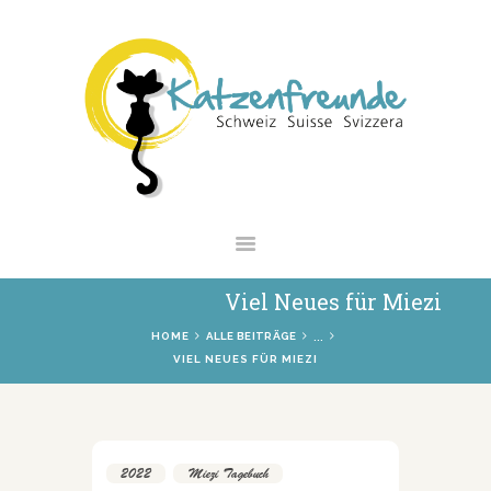
NEWS
VERMITTLUNG
INTERESSANTES
WIE HELFEN
VEREIN
SHOP
Viel Neues für Miezi
...
HOME
ALLE BEITRÄGE
VIEL NEUES FÜR MIEZI
2022
,
Miezi Tagebuch