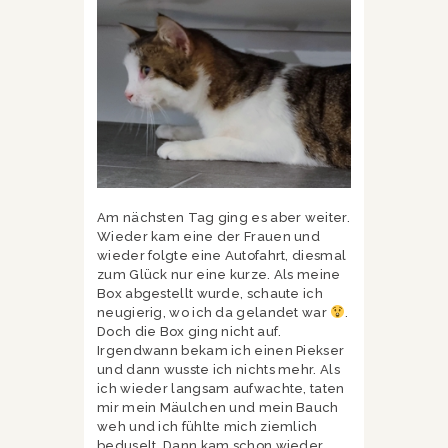
Am nächsten Tag ging es aber weiter.
Wieder kam eine der Frauen und
wieder folgte eine Autofahrt, diesmal
zum Glück nur eine kurze. Als meine
Box abgestellt wurde, schaute ich
neugierig, wo ich da gelandet war
.
Doch die Box ging nicht auf.
Irgendwann bekam ich einen Piekser
und dann wusste ich nichts mehr. Als
ich wieder langsam aufwachte, taten
mir mein Mäulchen und mein Bauch
weh und ich fühlte mich ziemlich
beduselt. Dann kam schon wieder