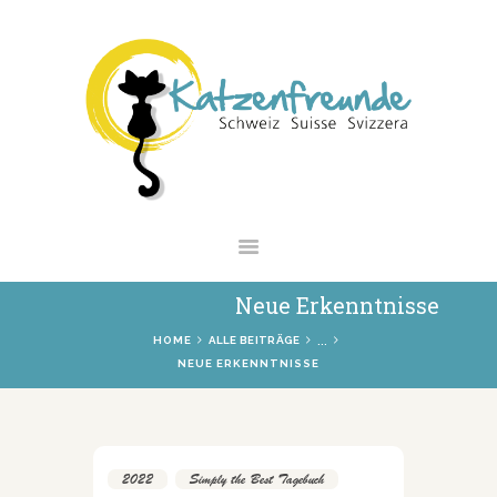
NEWS
VERMITTLUNG
INTERESSANTES
WIE HELFEN
VEREIN
SHOP
Neue Erkenntnisse
...
HOME
ALLE BEITRÄGE
NEUE ERKENNTNISSE
2022
,
Simply the Best Tagebuch