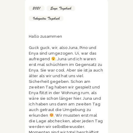
2021
,
Enya Tagebuch
,
Inkognitos Tagebuch
Hallo zusammen
Guck guck, wir, also Juna, Pino und
Enya sind umgezogen. Ui, war das
aufregend
. Juna und ich waren
erst mal schüchtern im Gegensatz zu
Enya. Sie war cool. Aber sie ist ja auch
älter als wir und hat uns viel
Sicherheit gegeben. Schon am
zweiten Tag haben wir gespielt und
Enya flitzt in der Wohnung rum, als
wäre sie schon länger hier. Juna und
ich haben uns dann am zweiten Tag
auch getraut die Umgebung zu
erkunden
. Wir mussten erst mal
die Lage abchecken, aber jeden Tag
werden wir selbstbewusster.
Momentan sind wir total beschäftigt