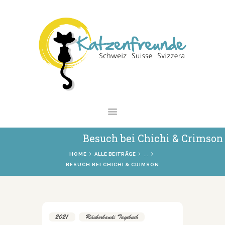
NEWS
VERMITTLUNG
INTERESSANTES
WIE HELFEN
VEREIN
SHOP
Besuch bei Chichi & Crimson
...
HOME
ALLE BEITRÄGE
BESUCH BEI CHICHI & CRIMSON
2021
,
Räuberbandi Tagebuch