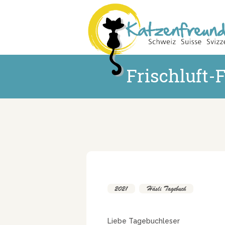
Frischluft-
2021
,
Häsli Tagebuch
Liebe Tagebuchleser