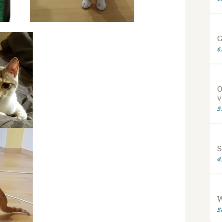
G
6
O
v
5
S
4
3