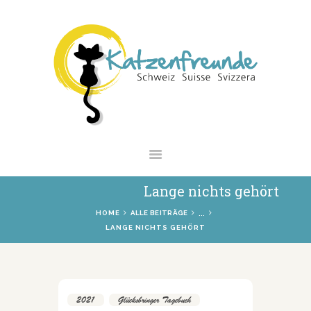
NEWS
VERMITTLUNG
INTERESSANTES
WIE HELFEN
VEREIN
SHOP
Lange nichts gehört
...
HOME
ALLE BEITRÄGE
LANGE NICHTS GEHÖRT
2021
,
Glücksbringer Tagebuch